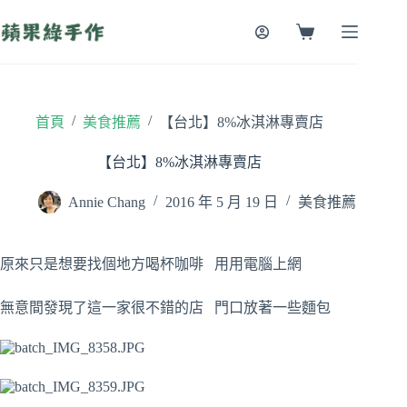
跳
至
購
主
物
要
車
內
容
/
/
首頁
美食推薦
【台北】8%冰淇淋專賣店
【台北】8%冰淇淋專賣店
Annie Chang
2016 年 5 月 19 日
美食推薦
原來只是想要找個地方喝杯咖啡 用用電腦上網
無意間發現了這一家很不錯的店 門口放著一些麵包