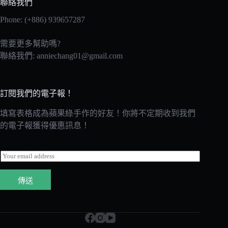
聯絡我們
Phone: (+886) 939657287
需要更多幫助嗎?
聯絡我們:
anniechang01@gmail.com
訂閱我們的電子報！
填寫表格成為蘋果綠手作的好友！你將不定期收到我們
的電子報獲得優惠訊息！
E
m
a
傳送
i
l
*