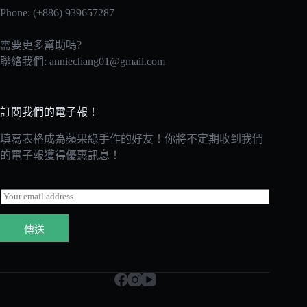
Phone: (+886) 939657287
需要更多幫助嗎?
聯絡我們:
anniechang01@gmail.com
訂閱我們的電子報！
填寫表格成為蘋果綠手作的好友！你將不定期收到我們
的電子報獲得優惠訊息！
E
m
a
傳送
i
l
*