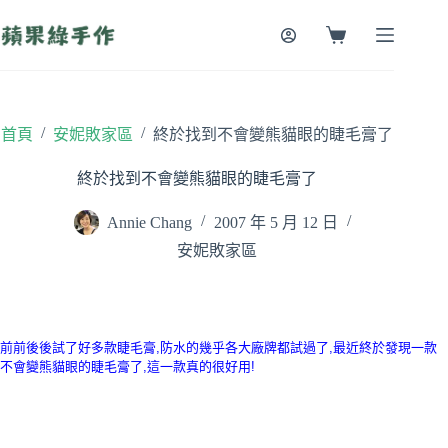
跳
至
購
主
物
要
車
內
容
/
/
首頁
安妮敗家區
終於找到不會變熊貓眼的睫毛膏了
終於找到不會變熊貓眼的睫毛膏了
Annie Chang
2007 年 5 月 12 日
安妮敗家區
前前後後試了好多款睫毛膏,防水的幾乎各大廠牌都試過了,最近終於發現一款
不會變熊貓眼的睫毛膏了,這一款真的很好用!