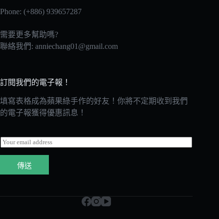
Phone: (+886) 939657287
需要更多幫助嗎?
聯絡我們:
anniechang01@gmail.com
訂閱我們的電子報！
填寫表格成為蘋果綠手作的好友！你將不定期收到我們
的電子報獲得優惠訊息！
E
m
a
傳送
i
l
*