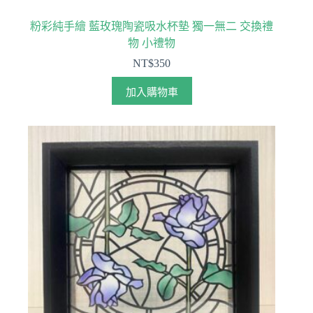
粉彩純手繪 藍玫瑰陶瓷吸水杯墊 獨一無二 交換禮
物 小禮物
NT$
350
加入購物車