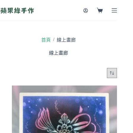
跳
至
購
主
物
要
車
內
容
/
首頁
線上畫廊
線上畫廊