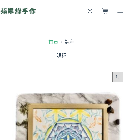
跳
至
購
主
物
要
車
內
容
/
首頁
課程
課程