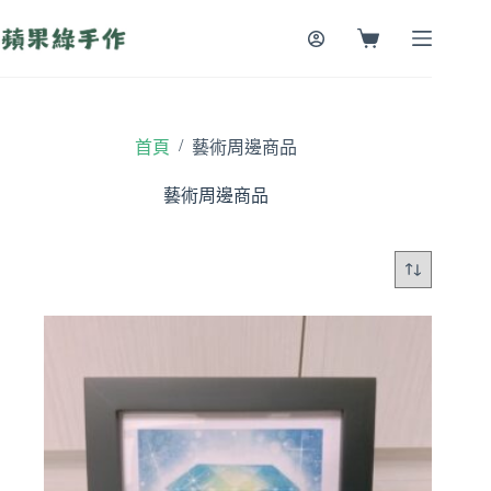
跳
至
購
主
物
要
車
內
容
/
首頁
藝術周邊商品
藝術周邊商品