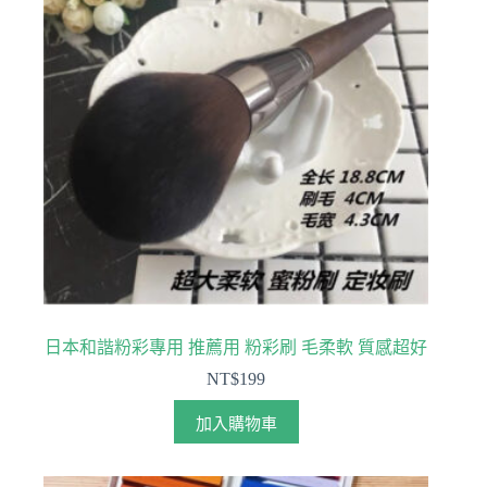
款
式。
可
在
產
品
頁
面
選
擇
選
項
日本和諧粉彩專用 推薦用 粉彩刷 毛柔軟 質感超好
NT$
199
加入購物車