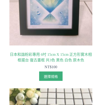
日本和諧粉彩專用 6吋 15cm X 15cm 正方形實木相
框擺台 復古畫框 共3色 黑色 白色 原木色
NT$
100
此
選擇規格
產
品
有
多
種