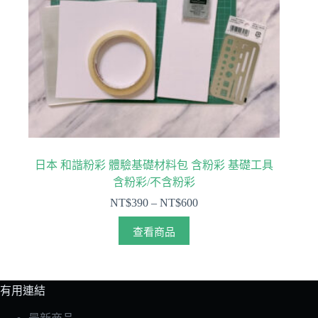
日本 和諧粉彩 體驗基礎材料包 含粉彩 基礎工具
含粉彩/不含粉彩
NT$
390
–
NT$
600
查看商品
有用連結