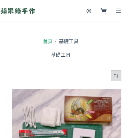
跳
至
購
主
物
要
車
內
容
/
首頁
基礎工具
基礎工具