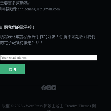
需要更多幫助嗎?
聯絡我們:
anniechang01@gmail.com
訂閱我們的電子報！
填寫表格成為蘋果綠手作的好友！你將不定期收到我們
的電子報獲得優惠訊息！
E
m
a
傳送
i
l
*
版權 © 2026 - WordPress 佈景主題由
Creative Themes
開