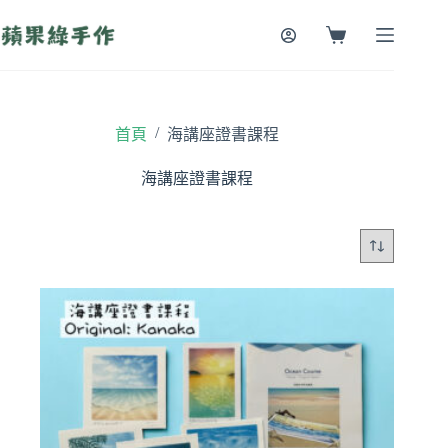
跳
至
購
主
物
要
車
內
容
/
首頁
海講座證書課程
海講座證書課程