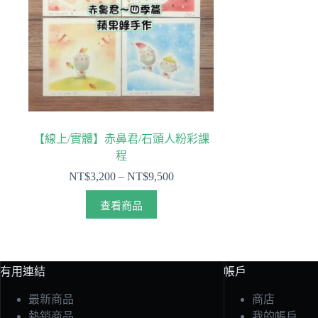
【線上/實體】赤鼻君/石頭人粉彩課
程
NT$
3,200
–
NT$
9,500
查看商品
有用連結
帳戶
最新商品
商店
熱銷商品
我的帳戶