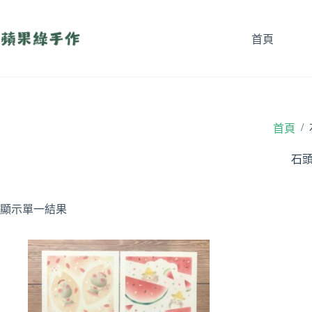
跳
至
首頁
主
要
內
容
/
首頁
石
顯示單一結果