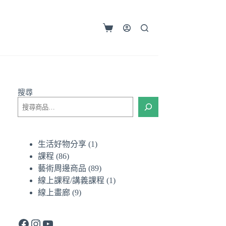
購
物
車
搜尋
1
生活好物分享
1
個
86
課程
86
個
產
89
藝術周邊商品
89
產
品
個
1
線上課程/講義課程
1
品
產
個
9
線上畫廊
9
個
品
產
產
品
Facebook
Instagram
YouTube
品