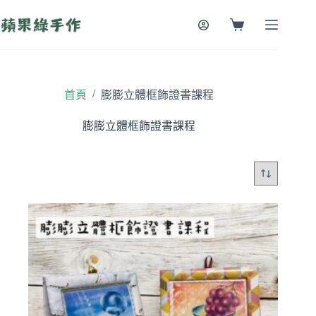
跳
至
購
主
物
要
車
內
容
/
首頁
膨膨立體框飾證書課程
膨膨立體框飾證書課程