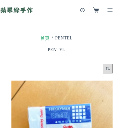
跳
至
購
主
物
要
車
內
容
/
PENTEL
首頁
PENTEL