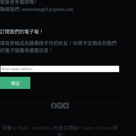
需要更多幫助嗎?
聯絡我們:
anniechang01@gmail.com
訂閱我們的電子報！
填寫表格成為蘋果綠手作的好友！你將不定期收到我們
的電子報獲得優惠訊息！
E
m
a
傳送
i
l
*
版權 © 2026 - WordPress 佈景主題由
Creative Themes
開
發