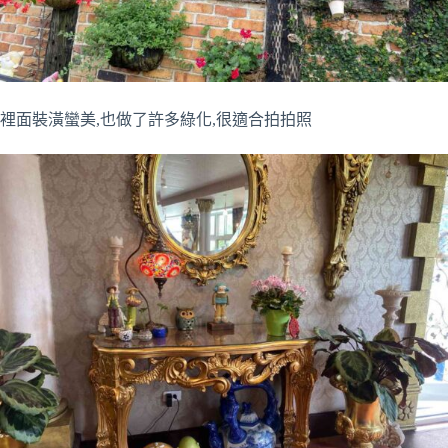
裡面裝潢蠻美,也做了許多綠化,很適合拍拍照