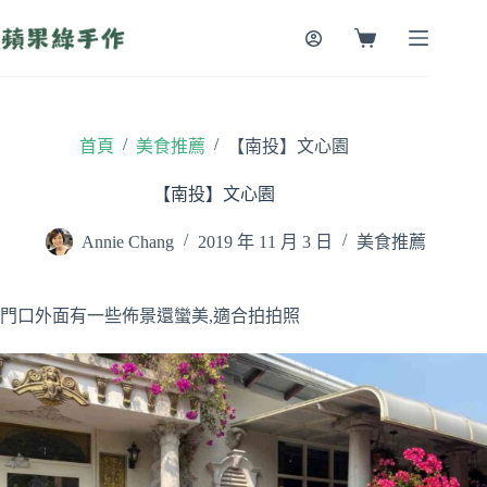
跳
至
購
主
物
要
車
內
容
/
/
首頁
美食推薦
【南投】文心園
【南投】文心園
Annie Chang
2019 年 11 月 3 日
美食推薦
門口外面有一些佈景還蠻美,適合拍拍照