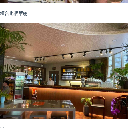
櫃台也很華麗