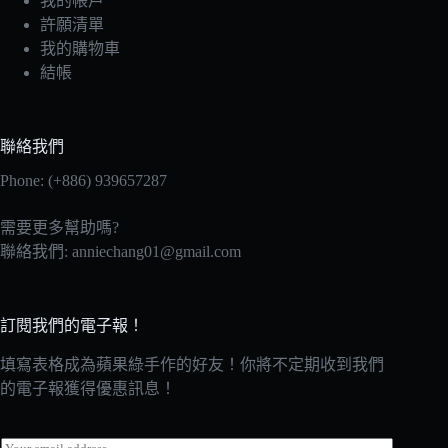
我的帳戶
許願清單
我的購物車
結帳
聯絡我們
Phone: (+886) 939657287
需要更多幫助嗎?
聯絡我們:
anniechang01@gmail.com
訂閱我們的電子報！
填寫表格成為蘋果綠手作的好友！你將不定期收到我們
的電子報獲得優惠訊息！
E