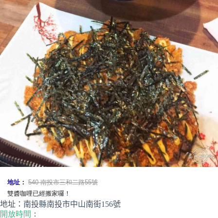
地址
：
540 南投市三和二路55號
雙醬咖哩已經搬家囉！
地址：南投縣南投市中山南街156號
開放時間
：