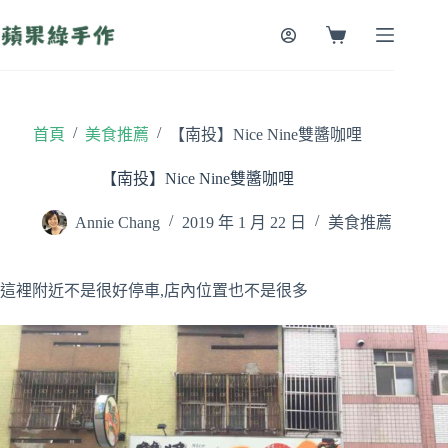
跳
至
購
主
物
要
車
內
容
/
/
首頁
美食推薦
【南投】Nice Nine雙醬咖哩
【南投】Nice Nine雙醬咖哩
Annie Chang
2019 年 1 月 22 日
美食推薦
這裡附近不是很好停車,店內位置也不是很多