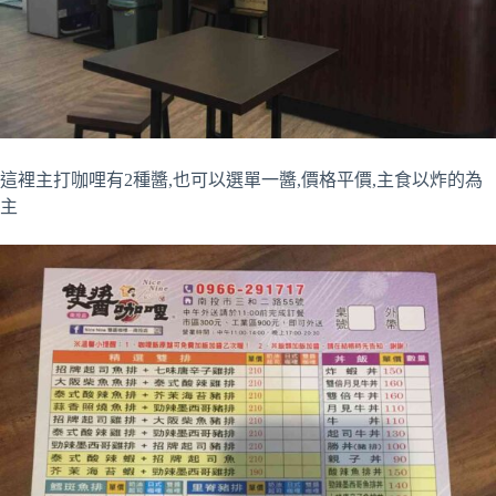
這裡主打咖哩有2種醬,也可以選單一醬,價格平價,主食以炸的為
主