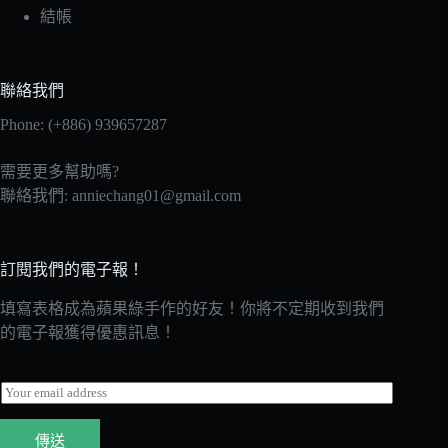
結帳
聯絡我們
Phone: (+886) 939657287
需要更多幫助嗎?
聯絡我們:
anniechang01@gmail.com
訂閱我們的電子報！
填寫表格成為蘋果綠手作的好友！你將不定期收到我們
的電子報獲得優惠訊息！
E
m
a
傳送
i