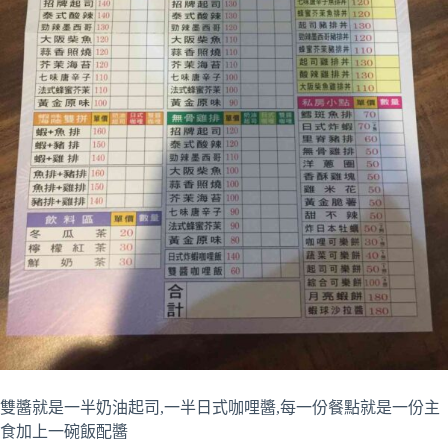
雙醬就是一半奶油起司,一半日式咖哩醬,每一份餐點就是一份主
食加上一碗飯配醬