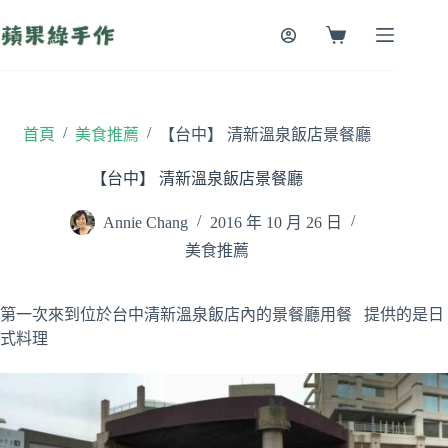
跳
至
購
主
物
要
車
內
容
/
/
首頁
美食推薦
【台中】 清新溫泉飯店景餐廳
【台中】 清新溫泉飯店景餐廳
Annie Chang
2016 年 10 月 26 日
美食推薦
第一次來到位於台中清新溫泉飯店內的景餐廳用餐 提供的是日
式料理