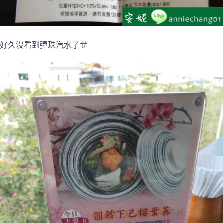
好久沒看到彈珠汽水了ㄝ