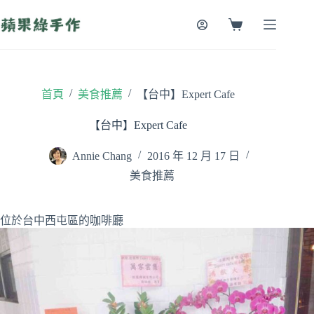
跳
至
購
主
物
要
車
內
容
/
/
首頁
美食推薦
【台中】Expert Cafe
【台中】Expert Cafe
Annie Chang
2016 年 12 月 17 日
美食推薦
位於台中西屯區的咖啡廳