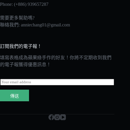
Phone: (+886) 939657287
需要更多幫助嗎?
聯絡我們:
anniechang01@gmail.com
訂閱我們的電子報！
填寫表格成為蘋果綠手作的好友！你將不定期收到我們
的電子報獲得優惠訊息！
E
m
a
傳送
i
l
*