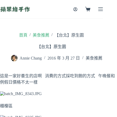
跳
至
購
主
物
要
車
內
容
/
/
首頁
美食推薦
【台北】原生園
【台北】原生園
Annie Chang
2016 年 3 月 27 日
美食推薦
這是一家好養生的店啊 消費的方式採吃到飽的方式 午晚餐和
例假日價格不太一樣
櫃檯區