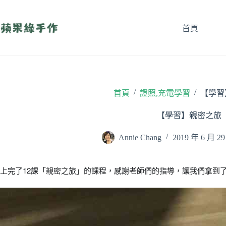
跳
至
首頁
主
要
內
容
/
/
首頁
證照,充電學習
【學習
【學習】親密之旅
Annie Chang
2019 年 6 月 2
上完了12課「親密之旅」的課程，感謝老師們的指導，讓我們拿到