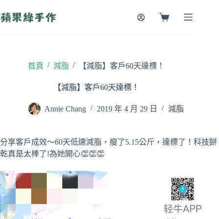
跳
至
購
主
物
要
車
內
容
/
/
首頁
減脂
【減脂】客戶60天達標！
【減脂】客戶60天達標！
Annie Chang
2019 年 4 月 29 日
減脂
分享客戶成效～60天低速減脂，瘦了5.15公斤，達標了！科技餅
乾真是太棒了!為她開心👏👏👏