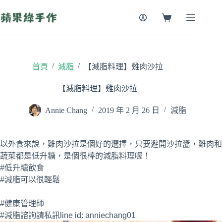
跳
至
購
主
物
要
車
內
容
/
/
首頁
減脂
【減脂料理】雞肉沙拉
【減脂料理】雞肉沙拉
Annie Chang
2019 年 2 月 26 日
減脂
以外食來說，雞肉沙拉是個好的選擇，只要避開沙拉醬，雞肉和
蔬菜都是低升糖，是個很棒的減脂料理喔！
#低升糖飲食
#減脂可以很輕鬆
#健康管理師
#減脂諮詢請私訊line id: anniechang01