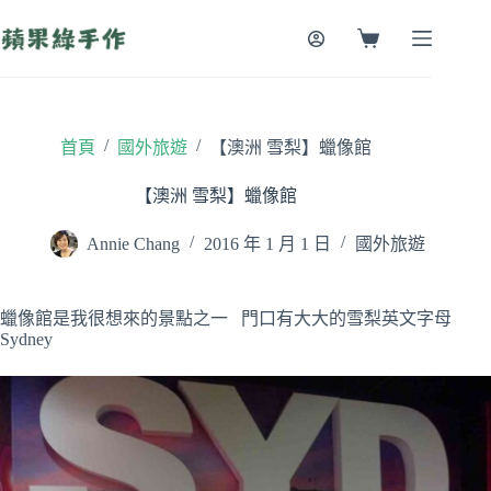
跳
至
購
主
物
要
車
內
容
/
/
首頁
國外旅遊
【澳洲 雪梨】蠟像館
【澳洲 雪梨】蠟像館
Annie Chang
2016 年 1 月 1 日
國外旅遊
蠟像館是我很想來的景點之一 門口有大大的雪梨英文字母
Sydney