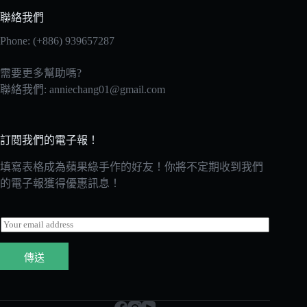
聯絡我們
Phone: (+886) 939657287
需要更多幫助嗎?
聯絡我們:
anniechang01@gmail.com
訂閱我們的電子報！
填寫表格成為蘋果綠手作的好友！你將不定期收到我們
的電子報獲得優惠訊息！
E
m
a
傳送
i
l
*