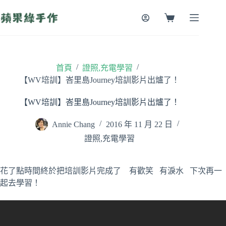
跳
至
購
主
物
要
車
內
容
/
/
首頁
證照,充電學習
【WV培訓】峇里島Journey培訓影片出爐了！
【WV培訓】峇里島Journey培訓影片出爐了！
Annie Chang
2016 年 11 月 22 日
證照,充電學習
花了點時間終於把培訓影片完成了 有歡笑 有淚水 下次再一
起去學習！