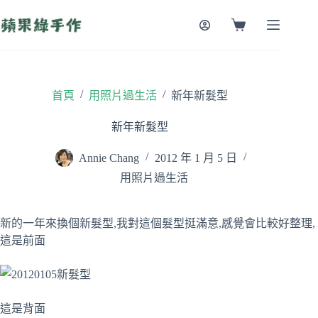
跳
至
購
主
物
要
車
內
容
/
/
首頁
用照片過生活
新年新髮型
新年新髮型
Annie Chang
2012 年 1 月 5 日
用照片過生活
新的一年來換個新髮型,我對這個髮型挺滿意,感覺會比較好整理,
這是前面
這是背面