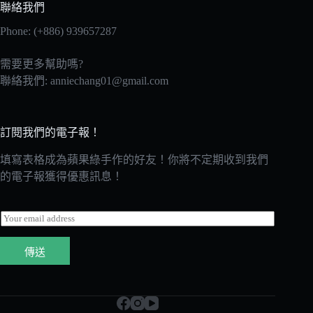
聯絡我們
Phone: (+886) 939657287
需要更多幫助嗎?
聯絡我們:
anniechang01@gmail.com
訂閱我們的電子報！
填寫表格成為蘋果綠手作的好友！你將不定期收到我們
的電子報獲得優惠訊息！
E
m
a
傳送
i
l
*