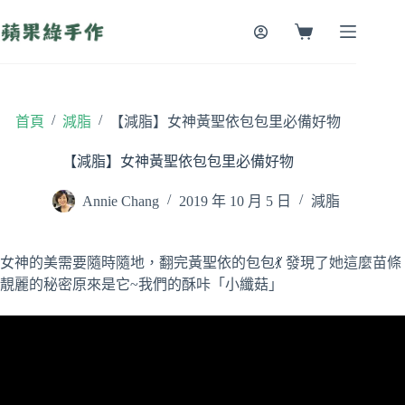
跳
至
購
主
物
要
車
內
容
/
/
首頁
減脂
【減脂】女神黃聖依包包里必備好物
【減脂】女神黃聖依包包里必備好物
Annie Chang
2019 年 10 月 5 日
減脂
女神的美需要隨時隨地，翻完黃聖依的包包💃 發現了她這麼苗條
靚麗的秘密原來是它~我們的酥咔「小纖菇」