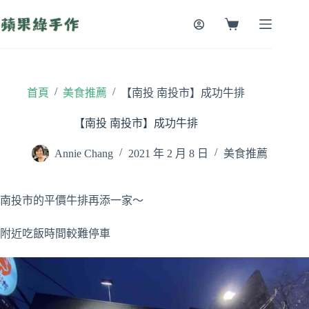
跳
至
購
主
物
要
車
內
容
/
/
首頁
美食推薦
【南投 南投市】成功牛排
【南投 南投市】成功牛排
Annie Chang
2021 年 2 月 8 日
美食推薦
南投市的平價牛排再添一家～
附近吃飯時間較難停車