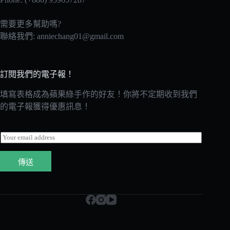
需要更多幫助嗎?
聯絡我們:
anniechang01@gmail.com
訂閱我們的電子報！
填寫表格成為蘋果綠手作的好友！你將不定期收到我們
的電子報獲得優惠訊息！
E
m
a
傳送
i
l
*