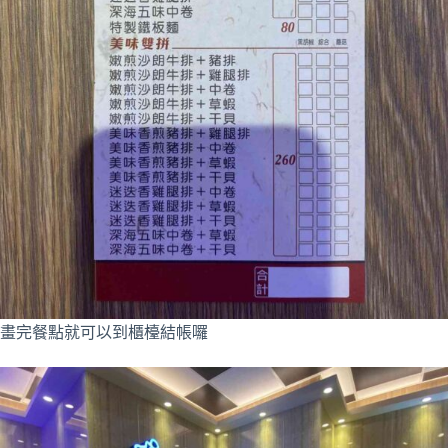
畫完餐點就可以到櫃檯結帳囉