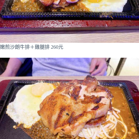
嫩煎沙朗牛排＋雞腿排 260元