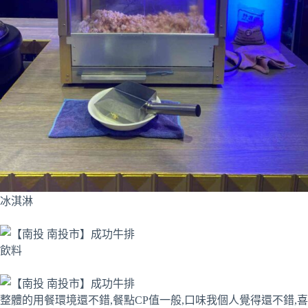
冰淇淋
飲料
整體的用餐環境還不錯,餐點CP值一般,口味我個人覺得還不錯,喜