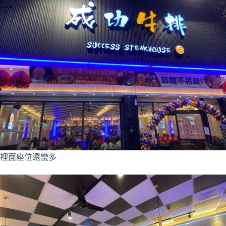
裡面座位還蠻多