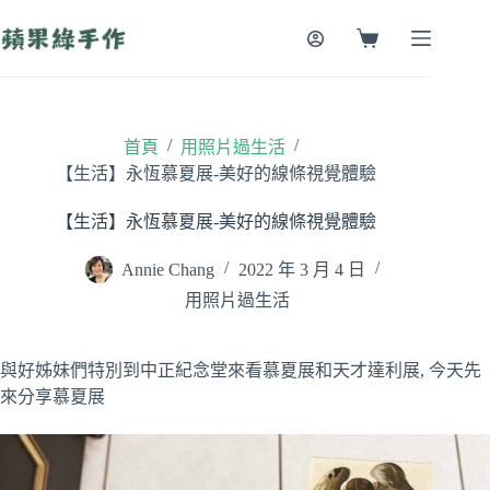
跳
至
購
主
物
要
車
內
容
/
/
首頁
用照片過生活
【生活】永恆慕夏展-美好的線條視覺體驗
【生活】永恆慕夏展-美好的線條視覺體驗
Annie Chang
2022 年 3 月 4 日
用照片過生活
與好姊妹們特別到中正紀念堂來看慕夏展和天才達利展, 今天先
來分享慕夏展