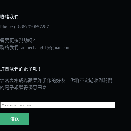
聯絡我們
Phone: (+886) 939657287
需要更多幫助嗎?
聯絡我們:
anniechang01@gmail.com
訂閱我們的電子報！
填寫表格成為蘋果綠手作的好友！你將不定期收到我們
的電子報獲得優惠訊息！
E
m
a
傳送
i
l
*