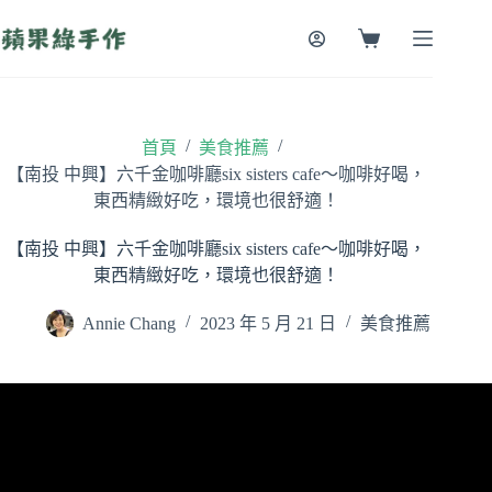
跳
至
購
主
物
要
車
內
容
/
/
首頁
美食推薦
【南投 中興】六千金咖啡廳six sisters cafe～咖啡好喝，
東西精緻好吃，環境也很舒適！
【南投 中興】六千金咖啡廳six sisters cafe～咖啡好喝，
東西精緻好吃，環境也很舒適！
Annie Chang
2023 年 5 月 21 日
美食推薦