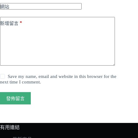
網站
*
新增留言
Save my name, email and website in this browser for the
next time I comment.
發佈留言
有用連結