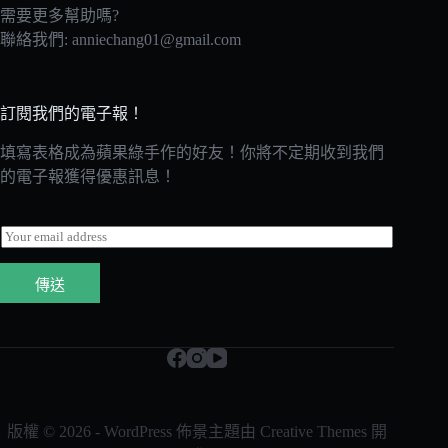
需要更多幫助嗎?
聯絡我們:
anniechang01@gmail.com
訂閱我們的電子報！
填寫表格成為蘋果綠手作的好友！你將不定期收到我們
的電子報獲得優惠訊息！
E
m
a
傳送
i
l
*
版權 © 2026 - WordPress 佈景主題由
Creative Themes
開