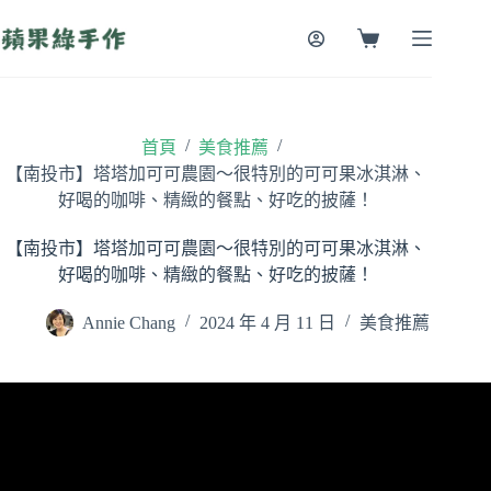
跳
至
購
主
物
要
車
內
容
/
/
首頁
美食推薦
【南投市】塔塔加可可農園～很特別的可可果冰淇淋、
好喝的咖啡、精緻的餐點、好吃的披薩！
【南投市】塔塔加可可農園～很特別的可可果冰淇淋、
好喝的咖啡、精緻的餐點、好吃的披薩！
Annie Chang
2024 年 4 月 11 日
美食推薦