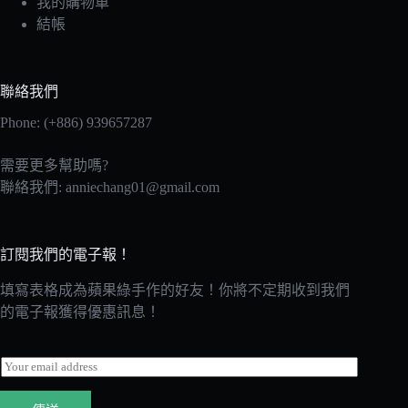
我的購物車
結帳
聯絡我們
Phone: (+886) 939657287
需要更多幫助嗎?
聯絡我們:
anniechang01@gmail.com
訂閱我們的電子報！
填寫表格成為蘋果綠手作的好友！你將不定期收到我們
的電子報獲得優惠訊息！
E
m
a