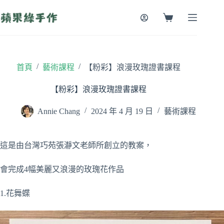
跳
至
購
主
物
要
車
內
容
/
/
首頁
藝術課程
【粉彩】浪漫玫瑰證書課程
【粉彩】浪漫玫瑰證書課程
Annie Chang
2024 年 4 月 19 日
藝術課程
這是由台灣巧苑張瀞文老師所創立的教案，
會完成4幅美麗又浪漫的玫瑰花作品
1.花舞蝶