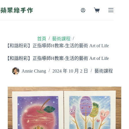
跳
至
購
主
物
要
車
內
容
/
/
首頁
藝術課程
【和諧粉彩】正指導師H教案-生活的藝術 Art of Life
【和諧粉彩】正指導師H教案-生活的藝術 Art of Life
Annie Chang
2024 年 10 月 2 日
藝術課程