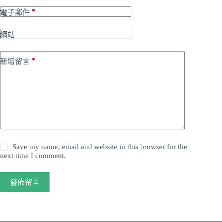
*
電子郵件
網站
*
新增留言
Save my name, email and website in this browser for the
next time I comment.
發佈留言