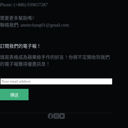
Phone: (+886) 939657287
需要更多幫助嗎?
聯絡我們:
anniechang01@gmail.com
訂閱我們的電子報！
填寫表格成為蘋果綠手作的好友！你將不定期收到我們
的電子報獲得優惠訊息！
E
m
a
傳送
i
l
*