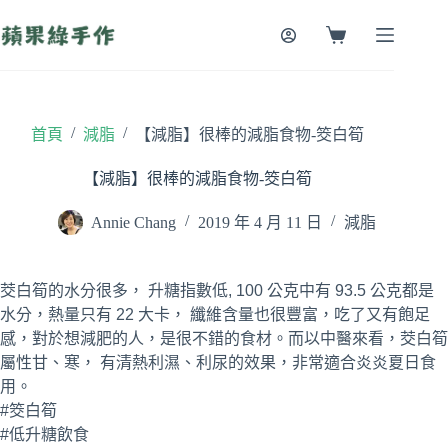
跳
至
購
主
物
要
車
內
容
/
/
首頁
減脂
【減脂】很棒的減脂食物-筊白筍
【減脂】很棒的減脂食物-筊白筍
Annie Chang
2019 年 4 月 11 日
減脂
茭白筍的水分很多， 升糖指數低, 100 公克中有 93.5 公克都是
水分，熱量只有 22 大卡， 纖維含量也很豐富，吃了又有飽足
感，對於想減肥的人，是很不錯的食材。而以中醫來看，茭白筍
屬性甘、寒， 有清熱利濕、利尿的效果，非常適合炎炎夏日食
用。
#筊白筍
#低升糖飲食