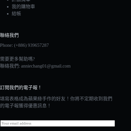
我的購物車
結帳
聯絡我們
Phone: (+886) 939657287
需要更多幫助嗎?
聯絡我們:
anniechang01@gmail.com
訂閱我們的電子報！
填寫表格成為蘋果綠手作的好友！你將不定期收到我們
的電子報獲得優惠訊息！
E
m