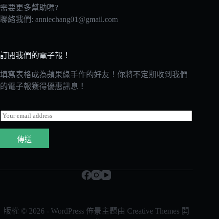
需要更多幫助嗎?
聯絡我們:
anniechang01@gmail.com
訂閱我們的電子報！
填寫表格成為蘋果綠手作的好友！你將不定期收到我們
的電子報獲得優惠訊息！
E
m
a
傳送
i
l
*
版權 © 2026 - WordPress 佈景主題由
Creative Themes
開