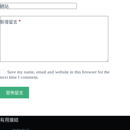
網站
*
新增留言
Save my name, email and website in this browser for the
next time I comment.
發佈留言
有用連結