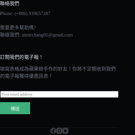
聯絡我們
Phone: (+886) 939657287
需要更多幫助嗎?
聯絡我們:
anniechang01@gmail.com
訂閱我們的電子報！
填寫表格成為蘋果綠手作的好友！你將不定期收到我們
的電子報獲得優惠訊息！
E
m
a
傳送
i
l
*