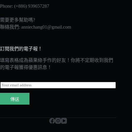
Phone: (+886) 939657287
需要更多幫助嗎?
聯絡我們:
anniechang01@gmail.com
訂閱我們的電子報！
填寫表格成為蘋果綠手作的好友！你將不定期收到我們
的電子報獲得優惠訊息！
E
m
a
傳送
i
l
*