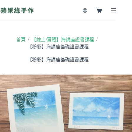
跳
至
購
主
物
要
車
內
容
/
/
首頁
【線上/實體】海講座證書課程
【粉彩】海講座基礎證書課程
【粉彩】海講座基礎證書課程