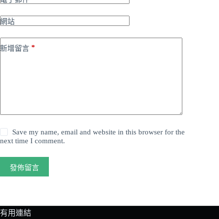
網站
*
新增留言
Save my name, email and website in this browser for the
next time I comment.
發佈留言
有用連結