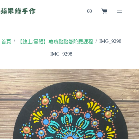
跳
至
購
主
物
要
車
內
容
/
/
IMG_9298
首頁
【線上/實體】療癒點點曼陀羅課程
IMG_9298