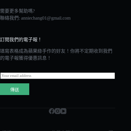
需要更多幫助嗎?
聯絡我們:
anniechang01@gmail.com
訂閱我們的電子報！
填寫表格成為蘋果綠手作的好友！你將不定期收到我們
的電子報獲得優惠訊息！
E
m
a
傳送
i
l
*