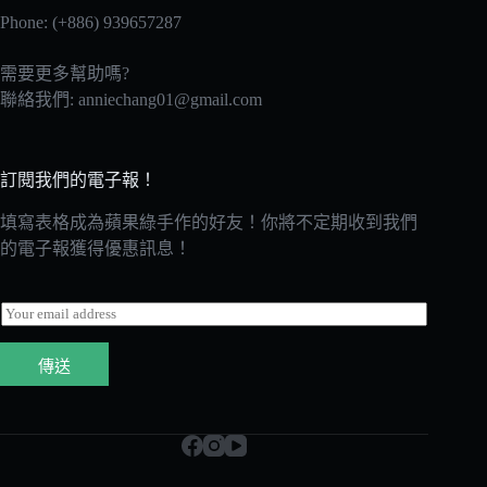
Phone: (+886) 939657287
需要更多幫助嗎?
聯絡我們:
anniechang01@gmail.com
訂閱我們的電子報！
填寫表格成為蘋果綠手作的好友！你將不定期收到我們
的電子報獲得優惠訊息！
E
m
a
傳送
i
l
*