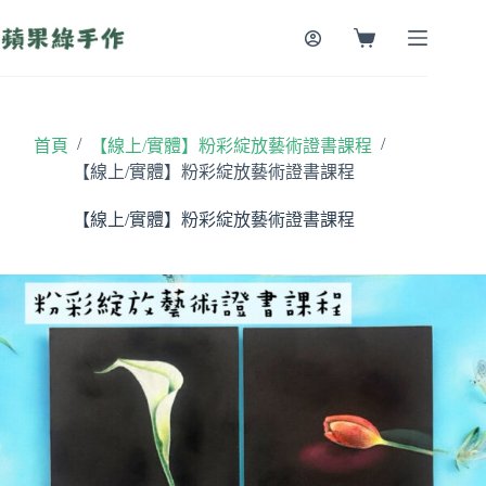
跳
至
購
主
物
要
車
內
容
/
/
首頁
【線上/實體】粉彩綻放藝術證書課程
【線上/實體】粉彩綻放藝術證書課程
【線上/實體】粉彩綻放藝術證書課程