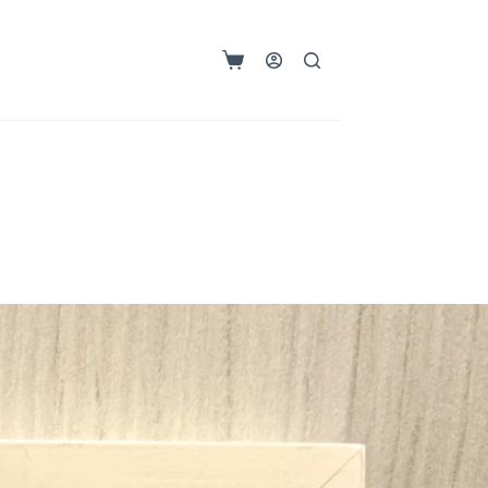
購
物
車