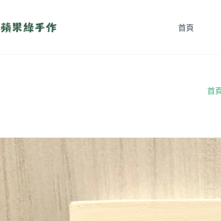
跳
至
首頁
主
要
內
容
首