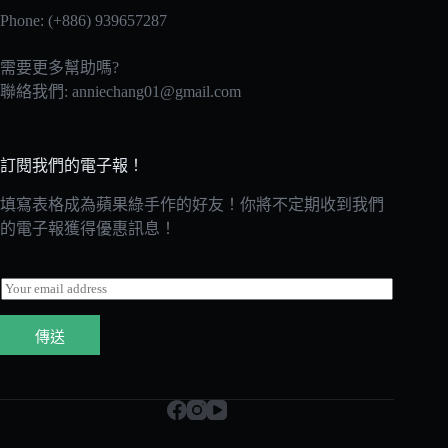
Phone: (+886) 939657287
需要更多幫助嗎?
聯絡我們:
anniechang01@gmail.com
訂閱我們的電子報！
填寫表格成為蘋果綠手作的好友！你將不定期收到我們
的電子報獲得優惠訊息！
E
m
a
傳送
i
l
*