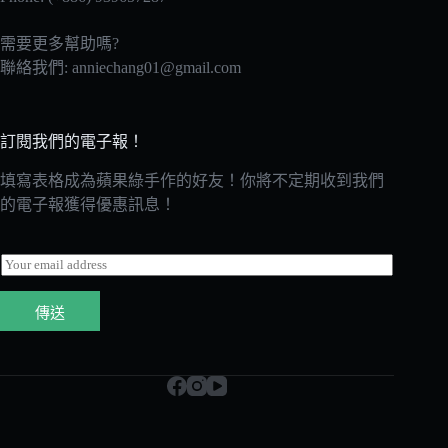
需要更多幫助嗎?
聯絡我們:
anniechang01@gmail.com
訂閱我們的電子報！
填寫表格成為蘋果綠手作的好友！你將不定期收到我們
的電子報獲得優惠訊息！
E
m
a
傳送
i
l
*