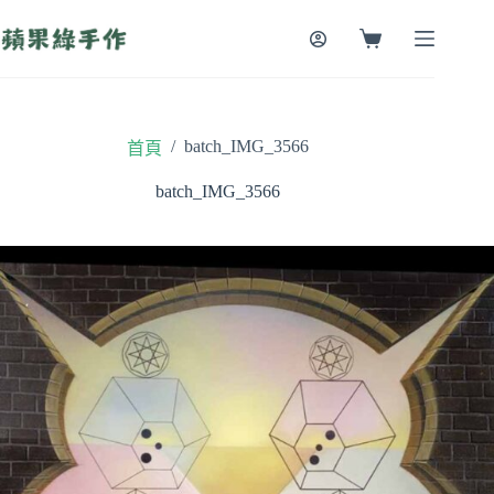
跳
至
購
主
物
要
車
內
容
/
batch_IMG_3566
首頁
batch_IMG_3566