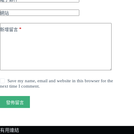
網站
*
新增留言
Save my name, email and website in this browser for the
next time I comment.
發佈留言
有用連結