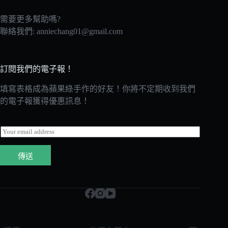
需要更多幫助嗎?
聯絡我們:
anniechang01@gmail.com
訂閱我們的電子報！
填寫表格成為蘋果綠手作的好友！你將不定期收到我們
的電子報獲得優惠訊息！
E
m
a
傳送
i
l
*