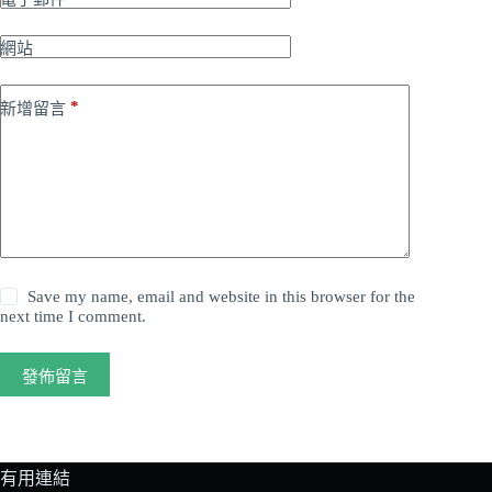
網站
*
新增留言
Save my name, email and website in this browser for the
next time I comment.
發佈留言
有用連結