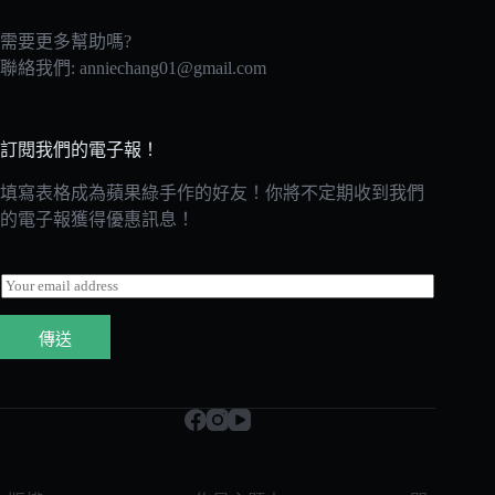
需要更多幫助嗎?
聯絡我們:
anniechang01@gmail.com
訂閱我們的電子報！
填寫表格成為蘋果綠手作的好友！你將不定期收到我們
的電子報獲得優惠訊息！
E
m
a
傳送
i
l
*