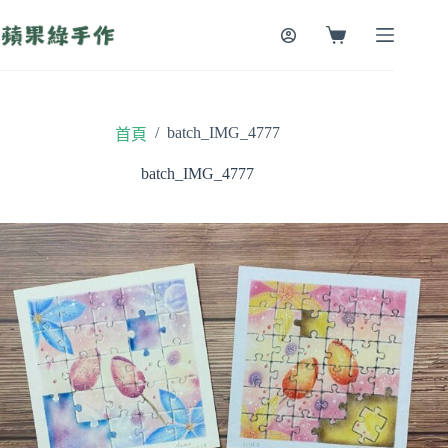
跳
至
購
主
物
要
車
內
容
/
batch_IMG_4777
首頁
batch_IMG_4777