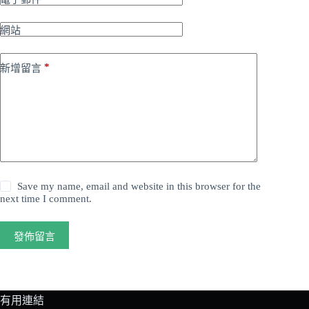
網站
*
新增留言
Save my name, email and website in this browser for the
next time I comment.
發佈留言
有用連結