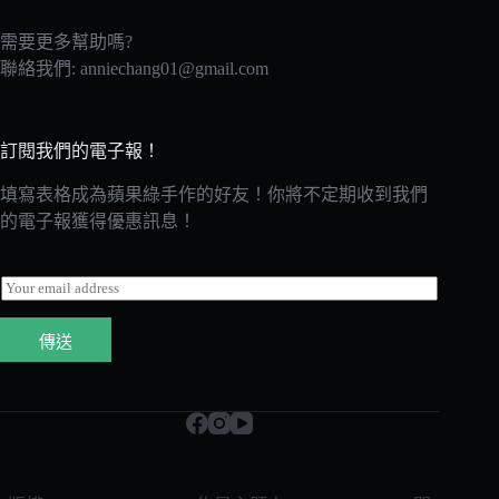
需要更多幫助嗎?
聯絡我們:
anniechang01@gmail.com
訂閱我們的電子報！
填寫表格成為蘋果綠手作的好友！你將不定期收到我們
的電子報獲得優惠訊息！
E
m
a
傳送
i
l
*