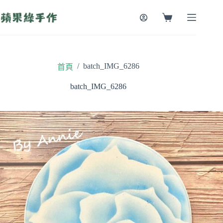
跳
至
購
主
物
要
車
內
容
/
batch_IMG_6286
首頁
batch_IMG_6286