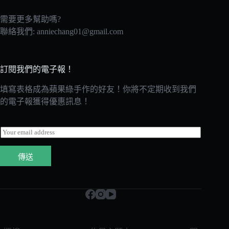
需要更多幫助嗎?
聯絡我們:
anniechang01@gmail.com
訂閱我們的電子報！
填寫表格成為蘋果綠手作的好友！你將不定期收到我們
的電子報獲得優惠訊息！
E
m
a
傳送
i
l
*