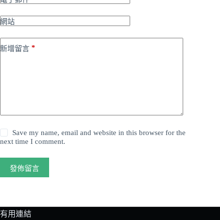
網站
*
新增留言
Save my name, email and website in this browser for the
next time I comment.
發佈留言
有用連結