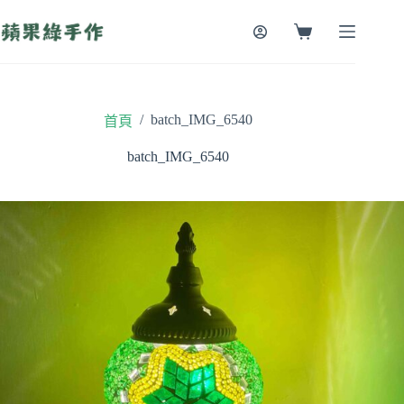
跳
至
購
主
物
要
車
內
容
/
batch_IMG_6540
首頁
batch_IMG_6540