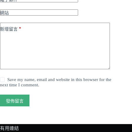
網站
*
新增留言
Save my name, email and website in this browser for the
next time I comment.
發佈留言
有用連結