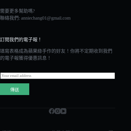
需要更多幫助嗎?
聯絡我們:
anniechang01@gmail.com
訂閱我們的電子報！
填寫表格成為蘋果綠手作的好友！你將不定期收到我們
的電子報獲得優惠訊息！
E
m
a
傳送
i
l
*