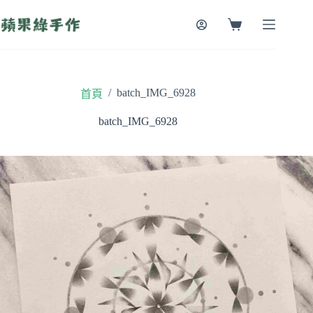
跳
至
購
主
物
要
車
內
容
/
batch_IMG_6928
首頁
batch_IMG_6928