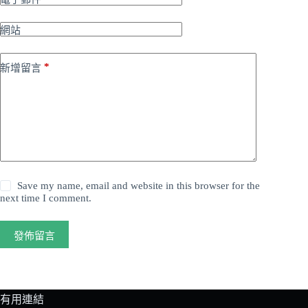
網站
*
新增留言
Save my name, email and website in this browser for the
next time I comment.
發佈留言
有用連結