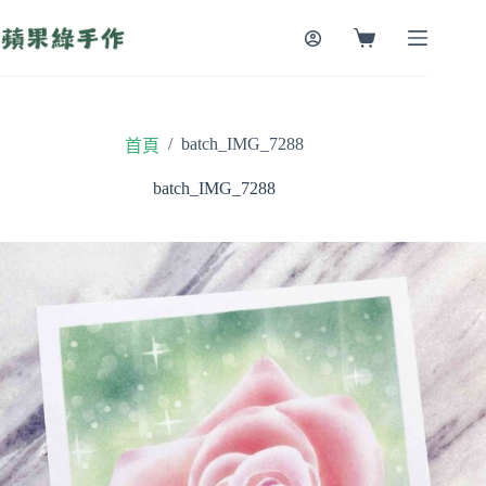
跳
至
購
主
物
要
車
內
容
/
batch_IMG_7288
首頁
batch_IMG_7288