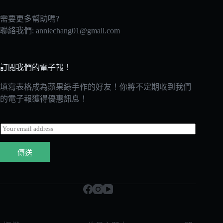
需要更多幫助嗎?
聯絡我們:
anniechang01@gmail.com
訂閱我們的電子報！
填寫表格成為蘋果綠手作的好友！你將不定期收到我們
的電子報獲得優惠訊息！
E
m
a
傳送
i
l
*