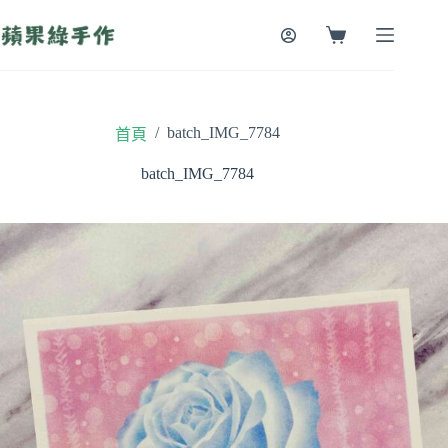
跳
至
購
主
物
要
車
內
容
/
batch_IMG_7784
首頁
batch_IMG_7784