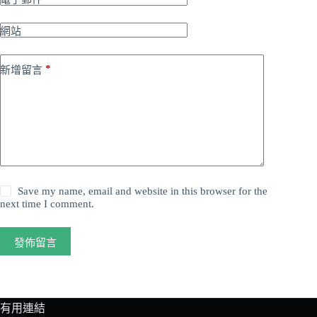
網站
*
新增留言
Save my name, email and website in this browser for the
next time I comment.
發佈留言
有用連結