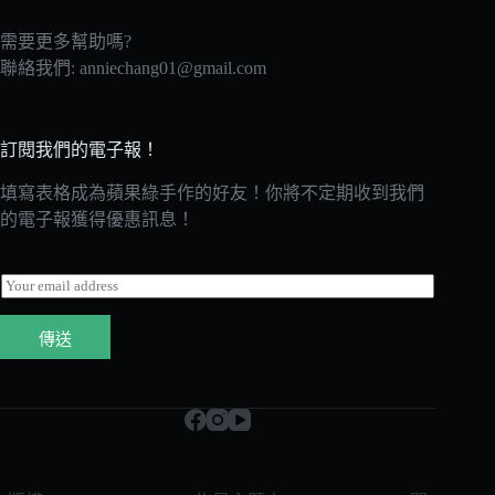
需要更多幫助嗎?
聯絡我們:
anniechang01@gmail.com
訂閱我們的電子報！
填寫表格成為蘋果綠手作的好友！你將不定期收到我們
的電子報獲得優惠訊息！
E
m
a
傳送
i
l
*