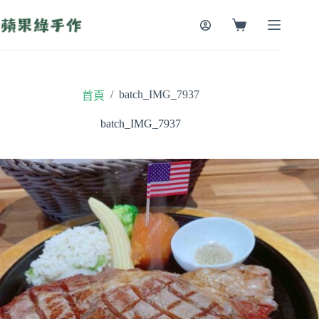
跳
至
購
主
物
要
車
內
容
/
batch_IMG_7937
首頁
batch_IMG_7937