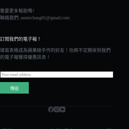
需要更多幫助嗎?
聯絡我們:
anniechang01@gmail.com
訂閱我們的電子報！
填寫表格成為蘋果綠手作的好友！你將不定期收到我們
的電子報獲得優惠訊息！
E
m
a
傳送
i
l
*