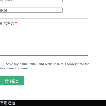
網站
*
新增留言
Save my name, email and website in this browser for the
next time I comment.
發佈留言
有用連結