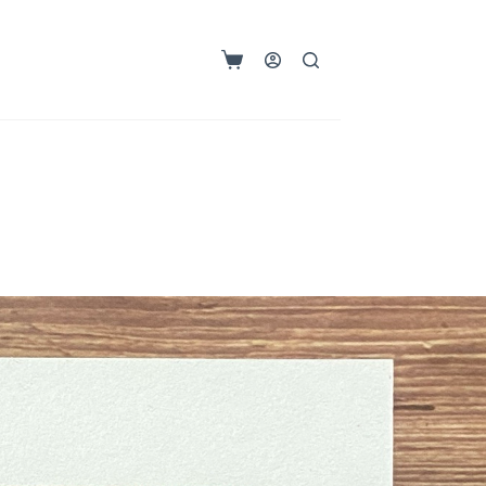
購
物
車