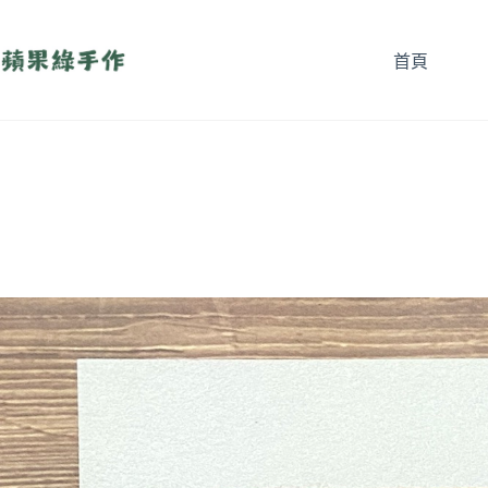
跳
至
首頁
主
要
內
容