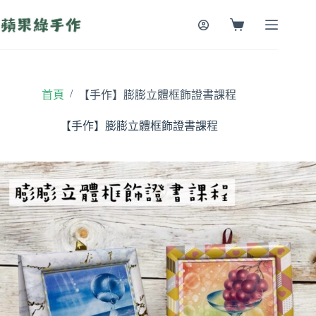
跳
至
購
主
物
要
車
內
容
/
首頁
【手作】膨膨立體框飾證書課程
【手作】膨膨立體框飾證書課程