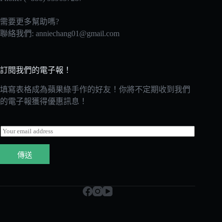
需要更多幫助嗎?
聯絡我們:
anniechang01@gmail.com
訂閱我們的電子報！
填寫表格成為蘋果綠手作的好友！你將不定期收到我們
的電子報獲得優惠訊息！
E
m
a
傳送
i
l
*