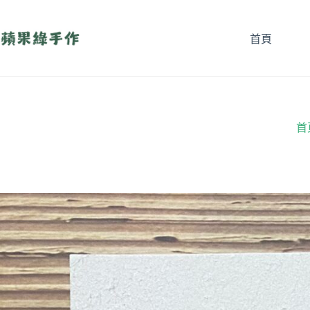
跳
至
首頁
主
要
內
容
首