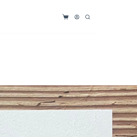
購
物
車